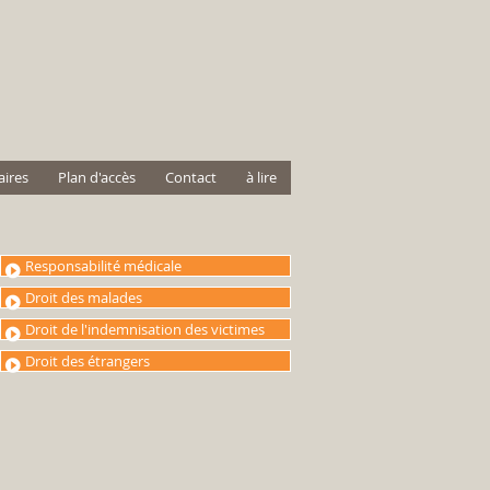
ires
Plan d'accès
Contact
à lire
Responsabilité médicale
Droit des malades
Droit de l'indemnisation des victimes
Droit des étrangers