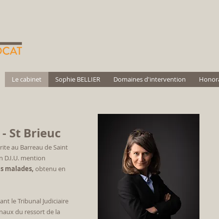
Le cabinet
Sophie BELLIER
Domaines d'intervention
Honora
- St Brieuc
rite au Barreau de Saint
'un D.I.U. mention
es malades,
obtenu en
ant le Tribunal Judiciaire
unaux du ressort de la